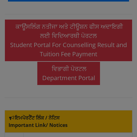
ਕਾਊਂਸਲਿੰਗ ਨਤੀਜਾ ਅਤੇ ਟੀਊਸ਼ਨ ਫੀਸ ਅਦਾਇਗੀ
ਲਈ ਵਿਦਿਆਰਥੀ ਪੋਰਟਲ
Student Portal For Counselling Result and
Tuition Fee Payment
ਵਿਭਾਗੀ ਪੋਰਟਲ
Department Portal
ਇਮਪੋਰਟੈਂਟ ਲਿੰਕ / ਨੋਟਿਸ
Important Link/ Notices