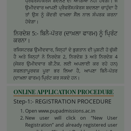
ਪ੍ਰੈਫਰੇਂਸ/ਕੋਰਸ ਬਦਲਣ ਦੀ ਆਗਿਆ ਨਹੀਂ ਹੋਵੇਗੀ। ਜੇ
ਉਮੀਦਵਾਰ ਆਪਣੀ ਪ੍ਰੈਫਰੇਂਸ/ਕੋਰਸ ਬਦਲਣਾ ਚਾਹੁੰਦਾ ਹੈ
ਤਾਂ ਉਸ ਨੂੰ ਕੇਂਦਰੀ ਦਾਖ਼ਲਾ ਸੈੱਲ ਨਾਲ ਸੰਪਰਕ ਕਰਨਾ
ਹੋਵੇਗਾ।
ਨਿਰਦੇਸ਼ 5:- ਬਿਨੈ-ਪੱਤਰ (ਦਾਖ਼ਲਾ ਫਾਰਮ) ਨੂੰ ਪ੍ਰਿੰਟ
ਕਰਨਾ।
ਰਜਿਸਟਰਡ ਉਮੀਦਵਾਰ, ਜਿਨ੍ਹਾਂ ਦੇ ਭੁਗਤਾਨ ਦੀ ਪੁਸ਼ਟੀ ਹੋ ਚੁੱਕੀ
ਹੈ ਅਤੇ ਜਿਨ੍ਹਾਂ ਨੇ ਨਿਰਦੇਸ਼ 2, ਨਿਰਦੇਸ਼ 3 ਅਤੇ ਨਿਰਦੇਸ਼ 4
(ਜੇਕਰ ਉਮੀਦਵਾਰ ਬੀ.ਟੈਕ. ਲਈ ਅਪਲਾਈ ਕਰ ਰਹੇ ਹਨ)
ਸਫਲਤਾਪੂਰਵਕ ਪੂਰਾ ਭਰ ਲਿਆ ਹੈ, ਆਪਣਾ ਬਿਨੈ-ਪੱਤਰ
(ਦਾਖ਼ਲਾ ਫਾਰਮ) ਪ੍ਰਿੰਟ ਕਰ ਸਕਦੇ ਹਨ।
ONLINE APPLICATION PROCEDURE
Step-1:- REGISTRATION PROCEDURE
Open www.pupadmissions.ac.in
New user will click on “New User
Registration” and already registered user