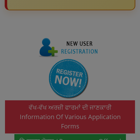
ਵੱਖ-ਵੱਖ ਅਰਜ਼ੀ ਫਾਰਮਾਂ ਦੀ ਜਾਣਕਾਰੀ
Information Of Various Application
Forms