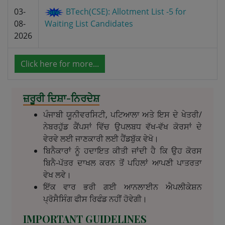
03-
BTech(CSE): Allotment List -5 for
08-
Waiting List Candidates
2026
Click here for more...
ਜ਼ਰੂਰੀ ਦਿਸ਼ਾ-ਨਿਰਦੇਸ਼
ਪੰਜਾਬੀ ਯੂਨੀਵਰਸਿਟੀ, ਪਟਿਆਲਾ ਅਤੇ ਇਸ ਦੇ ਖੇਤਰੀ/
ਨੇਬਰਹੁੱਡ ਕੈਂਪਸਾਂ ਵਿੱਚ ਉਪਲਬਧ ਵੱਖ-ਵੱਖ ਕੋਰਸਾਂ ਦੇ
ਵੇਰਵੇ ਲਈ ਜਾਣਕਾਰੀ ਲਈ ਹੈਂਡਬੁੱਕ ਵੇਖੋ।
ਬਿਨੈਕਾਰਾਂ ਨੂੰ ਹਦਾਇਤ ਕੀਤੀ ਜਾਂਦੀ ਹੈ ਕਿ ਉਹ ਕੋਰਸ
ਬਿਨੈ-ਪੱਤਰ ਦਾਖਲ ਕਰਨ ਤੋਂ ਪਹਿਲਾਂ ਆਪਣੀ ਪਾਤਰਤਾ
ਵੇਖ ਲਵੇ।
ਇੱਕ ਵਾਰ ਭਰੀ ਗਈ ਆਨਲਾਈਨ ਐਪਲੀਕੇਸ਼ਨ
ਪ੍ਰੋਸੈਸਿੰਗ ਫੀਸ ਰਿਫੰਡ ਨਹੀਂ ਹੋਵੇਗੀ।
IMPORTANT GUIDELINES