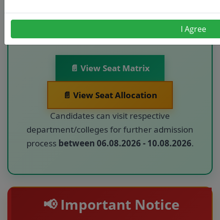
Candidates can download/ View the latest
Vacant Seat Matrix and Seat Allocation
for
I Agree
ITEP B.A. B.Ed.
and
ITEP B.Sc. B.Ed.
.
📄 View Seat Matrix
📄 View Seat Allocation
Candidates can visit respective
department/colleges for further admission
process
between 06.08.2026 - 10.08.2026
.
📢 Important Notice