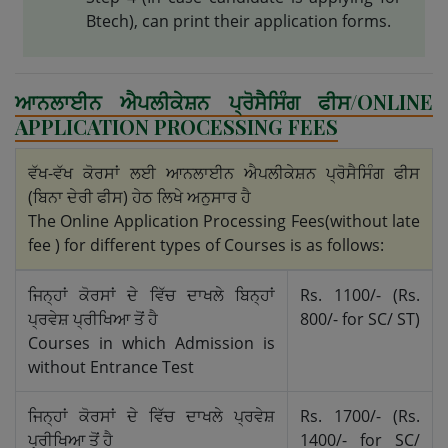
Btech), can print their application forms.
ਆਨਲਾਈਨ ਐਪਲੀਕੇਸ਼ਨ ਪ੍ਰੋਸੈਸਿੰਗ ਫੀਸ/ONLINE
APPLICATION PROCESSING FEES
ਵੱਖ-ਵੱਖ ਕੋਰਸਾਂ ਲਈ ਆਨਲਾਈਨ ਐਪਲੀਕੇਸ਼ਨ ਪ੍ਰੋਸੈਸਿੰਗ ਫੀਸ
(ਬਿਨਾ ਦੇਰੀ ਫੀਸ) ਹੇਠ ਲਿਖੇ ਅਨੁਸਾਰ ਹੈ
The Online Application Processing Fees(without late
fee ) for different types of Courses is as follows:
ਜਿਨ੍ਹਾਂ ਕੋਰਸਾਂ ਦੇ ਵਿੱਚ ਦਾਖਲੇ ਬਿਨ੍ਹਾਂ
Rs. 1100/- (Rs.
ਪ੍ਰਵੇਸ਼ ਪ੍ਰੀਖਿਆ ਤੋਂ ਹੈ
800/- for SC/ ST)
Courses in which Admission is
without Entrance Test
ਜਿਨ੍ਹਾਂ ਕੋਰਸਾਂ ਦੇ ਵਿੱਚ ਦਾਖਲੇ ਪ੍ਰਵੇਸ਼
Rs. 1700/- (Rs.
ਪ੍ਰੀਖਿਆ ਤੋਂ ਹੈ
1400/- for SC/