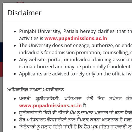
Disclaimer
Punjabi University, Patiala hereby clarifies that th
Department Route Map
Fake Websites Notice
activities is
www.pupadmissions.ac.in
The University does not engage, authorize, or endo
PUP
individuals for admission promotion, counselling, o
Any website, portal, or individual claiming associa
is unauthorized and may be potentially fraudulent.
Welcome to Punjabi Un
Applicants are advised to rely only on the official w
ਅਧਿਕਾਰਿਕ ਦਾਖਲਾ ਅਸਵੀਕਰਨ
📋 Vacant Seat Matrix and Seat
ਪੰਜਾਬੀ ਯੂਨੀਵਰਸਿਟੀ, ਪਟਿਆਲਾ ਵੱਲੋਂ ਇਹ ਸਪੱਸ਼ਟ 
Allocation for 2nd Counselling
www.pupadmissions.ac.in
ਹੈ।
ਯੂਨੀਵਰਸਿਟੀ ਕਿਸੇ ਵੀ ਤੀਸਰੇ ਪੱਖ ਨੂੰ ਦਾਖਲਾ ਪ੍ਰਚਾਰ ਜਾਂ ਡਾਟਾ ਇ
Session 2026-27
ਗੈਰ-ਅਧਿਕਾਰਤ ਵੈੱਬਸਾਈਟਾਂ ਨਾਲ ਸੰਪਰਕ ਕਰਨਾ ਖਤਰਨਾਕ ਹੋ ਸਕਦ
ਬਿਨੈਕਾਰਾਂ ਨੂੰ ਸਲਾਹ ਦਿੱਤੀ ਜਾਂਦੀ ਹੈ ਕਿ ਉਹ ਪ੍ਰਮਾਣਿਤ ਜਾਣਕਾਰ