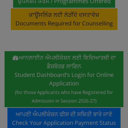
ਉਪਲਬਧ ਕੋਰਸ / Programmes Offered
ਕਾਊਂਸਲਿੰਗ ਲਈ ਲੋੜੀਂਦੇ ਦਸਤਾਵੇਜ਼
Documents Required for Counselling
ਆਨਲਾਈਨ ਐਪਲੀਕੇਸ਼ਨ ਲਈ ਵਿਦਿਆਰਥੀ ਦਾ
ਡੈਸ਼ਬੋਰਡ ਲਾਗਿਨ
Student Dashboard's Login for Online
Application
(for those Applicants who have Registered for
Admission in Session 2026-27)
ਆਪਣੀ ਐਪਲੀਕੇਸ਼ਨ ਫੀਸ ਦੀ ਸਥਿਤੀ ਬਾਰੇ ਜਾਣੋ
Check Your Application Payment Status